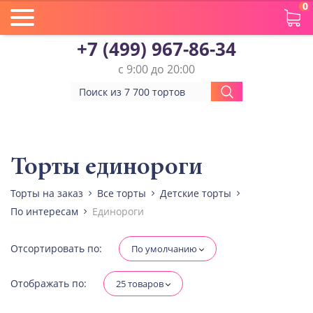
0
+7 (499) 967-86-34
с 9:00 до 20:00
Вес(кг)
Человек
Торты единороги
Торты на заказ
Все торты
Детские торты
Количество ярусов
По интересам
Единороги
При выборе яруса вес изменится
Разные начинки для ярусов
Отсортировать по:
По умолчанию
Отображать по:
25 товаров
Диабетическая-