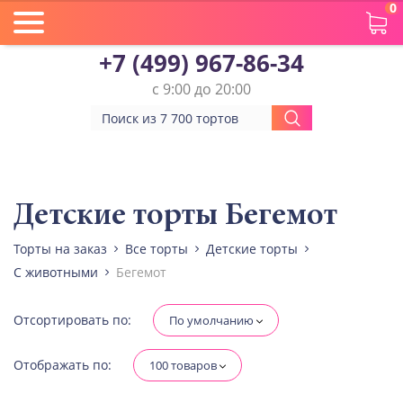
0
+7 (499) 967-86-34
с 9:00 до 20:00
Вес(кг)
Человек
Детские торты Бегемот
Торты на заказ
Все торты
Детские торты
Количество ярусов
С животными
Бегемот
При выборе яруса вес изменится
Разные начинки для ярусов
Отсортировать по:
По умолчанию
Отображать по:
100 товаров
Диабетическая-