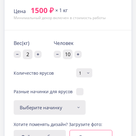
1500 ₽
× 1 кг
Цена
Минимальный декор включен в стоимость работы
Вес(кг)
Человек
Количество ярусов
Разные начинки для ярусов
Диабетическая-
Хотите поменять дизайн? Загрузите фото:
безглютеновая начинка
Узнать подробнее о начинке