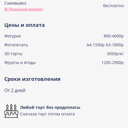
Самовывоз
Советская птичка
бесплатно
М. Рязанский проспект
Узнать подробнее о начинке
Тирамису
Цены и оплата
Узнать подробнее о начинке
Фигурки
800-4000р
Тирамису клубничная
Узнать подробнее о начинке
Фотопечать
А4-1500р А3-1800р
3D торты
Три шоколада
3050р/кг
Узнать подробнее о начинке
Фрукты и ягоды
1200-2900р
Черничный мусс
Узнать подробнее о начинке
Сроки изготовления
По выбору кондитера
От 2 дней
Узнать подробнее о начинке
Любой торт без предоплаты
Сначала торт потом оплата