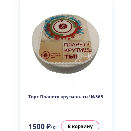
Торт Планету крутишь ты! №565
1500 ₽
В корзину
/кг