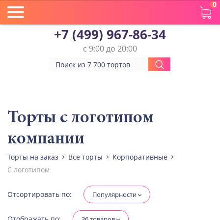
0
+7 (499) 967-86-34
с 9:00 до 20:00
Вес(кг)
Человек
Торты с логотипом
компании
Количество ярусов
При выборе яруса вес изменится
Торты на заказ
Все торты
Корпоративные
С логотипом
Разные начинки для ярусов
Отсортировать по:
Популярности
Диабетическая-
Отображать по:
36 товаров