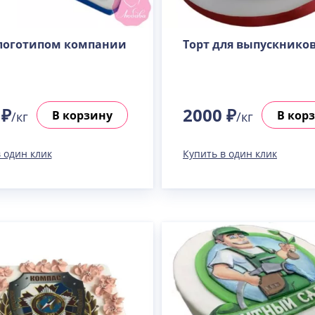
Пралине
Узнать подробнее о начинке
 логотипом компании
Торт для выпускнико
Сметанная
Узнать подробнее о начинке
Советская птичка
Узнать подробнее о начинке
 ₽
2000 ₽
В корзину
В кор
/кг
/кг
Тирамису
Узнать подробнее о начинке
 один клик
Купить в один клик
Тирамису клубничная
Узнать подробнее о начинке
Три шоколада
Узнать подробнее о начинке
Черничный мусс
Узнать подробнее о начинке
По выбору кондитера
Узнать подробнее о начинке