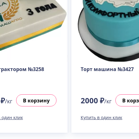
 трактором №3258
Торт машина №3427
 ₽
2000 ₽
В корзину
В кор
/кг
/кг
 один клик
Купить в один клик