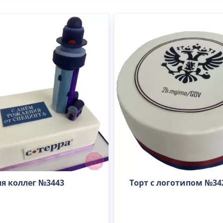
Вес(кг)
Человек
Количество ярусов
ля коллег №3443
Торт с логотипом №34
При выборе яруса вес изменится
Разные начинки для ярусов