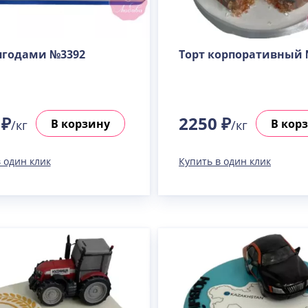
 ягодами №3392
Торт корпоративный 
 ₽
2250 ₽
В корзину
В кор
/кг
/кг
 один клик
Купить в один клик