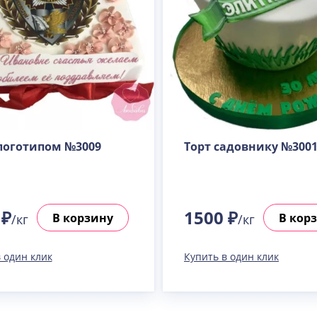
 логотипом №3009
Торт садовнику №300
 ₽
1500 ₽
В корзину
В кор
/кг
/кг
 один клик
Купить в один клик