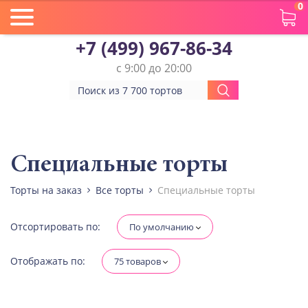
0
+7 (499) 967-86-34
с 9:00 до 20:00
Вес(кг)
Человек
Специальные торты
Торты на заказ
Все торты
Специальные торты
Количество ярусов
При выборе яруса вес изменится
Отсортировать по:
По умолчанию
Разные начинки для ярусов
Отображать по:
75 товаров
Диабетическая-