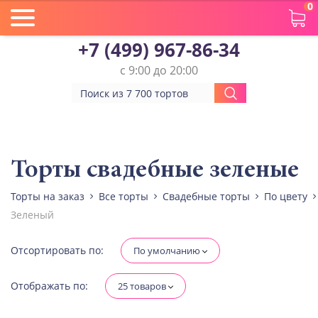
0
+7 (499) 967-86-34
с 9:00 до 20:00
Вес(кг)
Человек
Торты свадебные зеленые
Торты на заказ
Все торты
Свадебные торты
По цвету
Количество ярусов
Зеленый
При выборе яруса вес изменится
Разные начинки для ярусов
Отсортировать по:
По умолчанию
Отображать по:
25 товаров
Диабетическая-