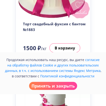
Торт свадебный фуксия с бантом
№1883
1500 ₽
В корзину
/кг
Продолжая использовать наш ресурс, вы даете
согласие
Купить в один клик
на обработку файлов Cookie и других пользовательских
данных, в т.ч. с использованием системы Яндекс Метрика
,
в соответствии с
Политикой конфиденциальности
Принять и закрыть