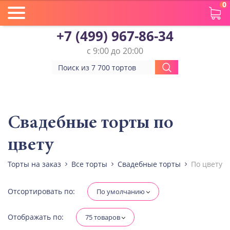
0
+7 (499) 967-86-34
с 9:00 до 20:00
Вес(кг)
Человек
Свадебные торты по
цвету
Количество ярусов
При выборе яруса вес изменится
Торты на заказ
Все торты
Свадебные торты
По цвету
Разные начинки для ярусов
Отсортировать по:
По умолчанию
Отображать по:
75 товаров
Диабетическая-