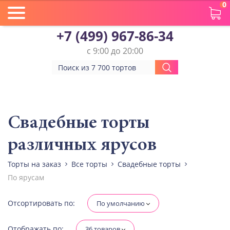
0
+7 (499) 967-86-34
с 9:00 до 20:00
Вес(кг)
Человек
Свадебные торты
различных ярусов
Количество ярусов
При выборе яруса вес изменится
Торты на заказ
Все торты
Свадебные торты
По ярусам
Разные начинки для ярусов
Отсортировать по:
По умолчанию
Диабетическая-
Отображать по:
36 товаров