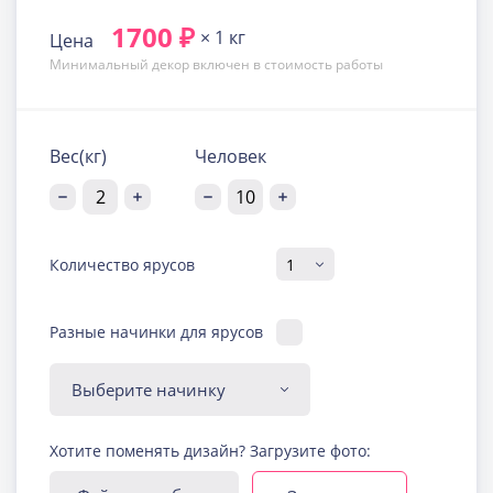
1700 ₽
× 1 кг
Цена
Минимальный декор включен в стоимость работы
Вес(кг)
Человек
Количество ярусов
Разные начинки для ярусов
Диабетическая-
Хотите поменять дизайн? Загрузите фото:
безглютеновая начинка
Узнать подробнее о начинке