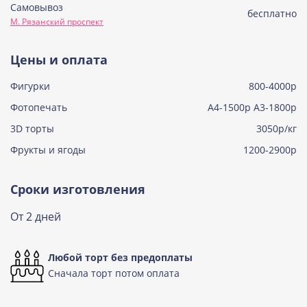
Самовывоз
Советская птичка
бесплатно
М. Рязанский проспект
Узнать подробнее о начинке
Тирамису
Цены и оплата
Узнать подробнее о начинке
Фигурки
800-4000р
Тирамису клубничная
Узнать подробнее о начинке
Фотопечать
А4-1500р А3-1800р
3D торты
Три шоколада
3050р/кг
Узнать подробнее о начинке
Фрукты и ягоды
1200-2900р
Черничный мусс
Узнать подробнее о начинке
Сроки изготовления
По выбору кондитера
От 2 дней
Узнать подробнее о начинке
Любой торт без предоплаты
Сначала торт потом оплата