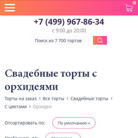
0
+7 (499) 967-86-34
с 9:00 до 20:00
Вес(кг)
Человек
Свадебные торты с
орхидеями
Количество ярусов
При выборе яруса вес изменится
Торты на заказ
Все торты
Свадебные торты
С цветами
Орхидеи
Разные начинки для ярусов
Отсортировать по:
По умолчанию
Диабетическая-