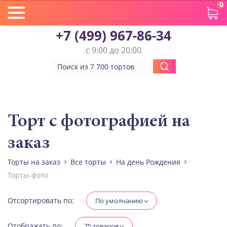
0
+7 (499) 967-86-34
с 9:00 до 20:00
Вес(кг)
Человек
Торт с фотографией на
заказ
Количество ярусов
При выборе яруса вес изменится
Торты на заказ
Все торты
На день Рождения
Торты-фото
Разные начинки для ярусов
Отсортировать по:
По умолчанию
Диабетическая-
Отображать по:
75 товаров