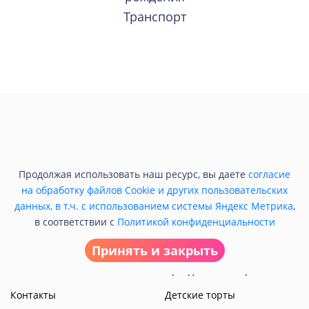
Транспорт
Кондитерская
Торты на заказ
Продолжая использовать наш ресурс, вы даете
согласие
на обработку файлов Cookie и других пользовательских
О нас
Свадебные торты
данных, в т.ч. с использованием системы Яндекс Метрика
,
Сроки изготовления
Корпоративные торты
в соответствии с
Политикой конфиденциальности
Доставка
Торты на день рождения
Принять и закрыть
Блог
Праздничные торты
Контакты
Детские торты