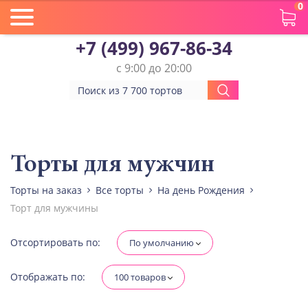
0
+7 (499) 967-86-34
с 9:00 до 20:00
Вес(кг)
Человек
Торты для мужчин
Торты на заказ
Все торты
На день Рождения
Количество ярусов
Торт для мужчины
При выборе яруса вес изменится
Разные начинки для ярусов
Отсортировать по:
По умолчанию
Отображать по:
100 товаров
Диабетическая-