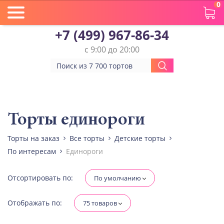
0
+7 (499) 967-86-34
с 9:00 до 20:00
Вес(кг)
Человек
Торты единороги
Торты на заказ
Все торты
Детские торты
Количество ярусов
По интересам
Единороги
При выборе яруса вес изменится
Разные начинки для ярусов
Отсортировать по:
По умолчанию
Отображать по:
75 товаров
Диабетическая-