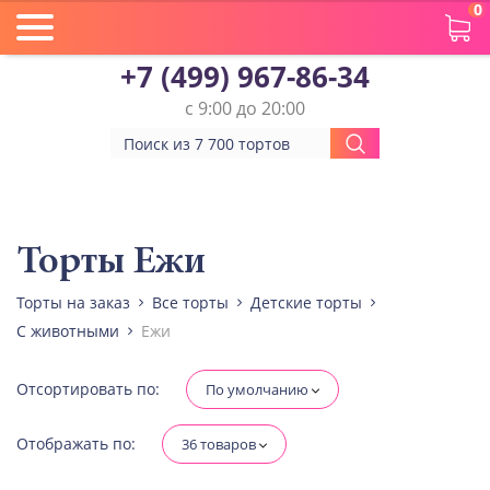
0
+7 (499) 967-86-34
с 9:00 до 20:00
Вес(кг)
Человек
Торты Ежи
Торты на заказ
Все торты
Детские торты
Количество ярусов
С животными
Ежи
При выборе яруса вес изменится
Разные начинки для ярусов
Отсортировать по:
По умолчанию
Отображать по:
36 товаров
Диабетическая-