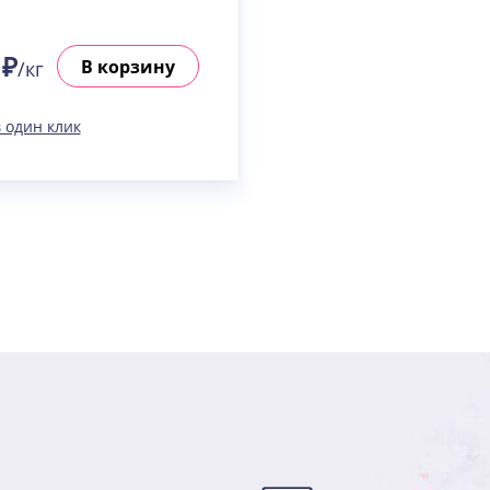
 ₽
В корзину
/кг
 один клик
Вес(кг)
Человек