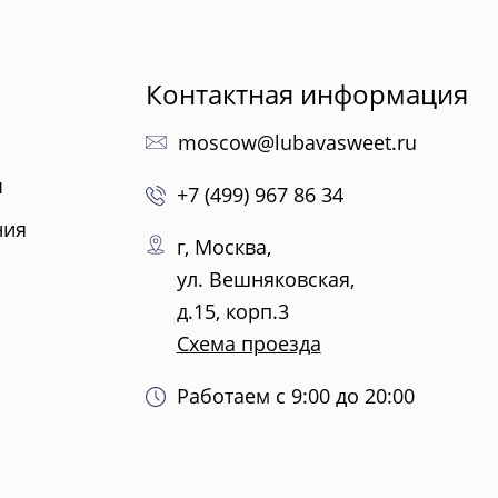
Черничный мусс
Узнать подробнее о начинке
По выбору кондитера
Контактная информация
Узнать подробнее о начинке
moscow@lubavasweet.ru
ы
+7 (499) 967 86 34
ния
г, Москва,
ул. Вешняковская,
д.15, корп.3
Схема проезда
Работаем с 9:00 до 20:00