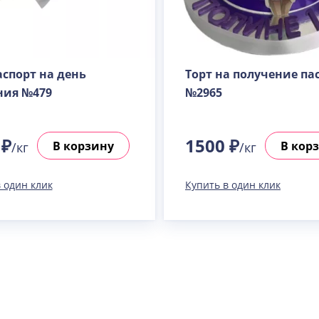
аспорт на день
Торт на получение па
ния №479
№2965
 ₽
1500 ₽
В корзину
В кор
/кг
/кг
 один клик
Купить в один клик