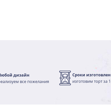
Клюква в шоколаде
Узнать подробнее о начинке
Медовая
Узнать подробнее о начинке
Морковно-кокосовая
(постная)
Узнать подробнее о начинке
Пражская
Узнать подробнее о начинке
Пралине
Узнать подробнее о начинке
Сроки изготовлен
Любой дизайн
Сметанная
Узнать подробнее о начинке
изготовим торт за 1
реализуем все пожелания
Советская птичка
Узнать подробнее о начинке
Тирамису
Узнать подробнее о начинке