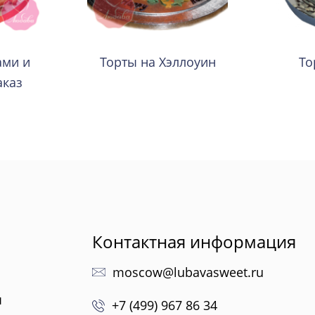
ами и
Торты на Хэллоуин
То
аказ
Контактная информация
moscow@lubavasweet.ru
ы
+7 (499) 967 86 34