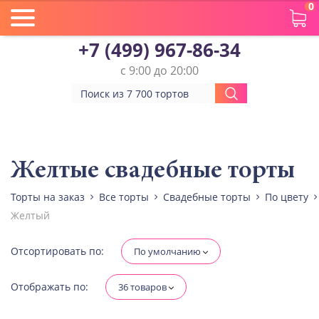
0
+7 (499) 967-86-34
с 9:00 до 20:00
Вес(кг)
Человек
Желтые свадебные торты
Торты на заказ
Все торты
Свадебные торты
По цвету
Количество ярусов
Желтый
При выборе яруса вес изменится
Разные начинки для ярусов
Отсортировать по:
По умолчанию
Отображать по:
36 товаров
Диабетическая-