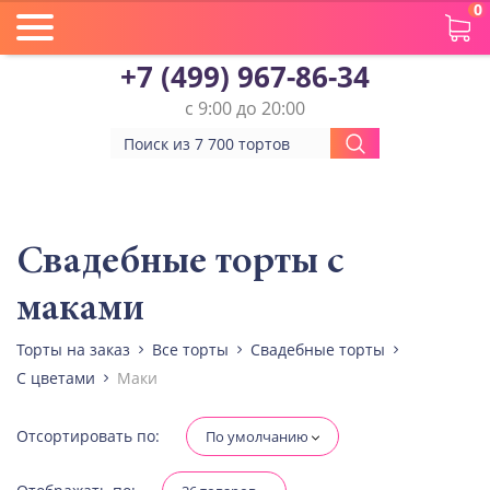
0
+7 (499) 967-86-34
с 9:00 до 20:00
Вес(кг)
Человек
Свадебные торты с
маками
Количество ярусов
При выборе яруса вес изменится
Торты на заказ
Все торты
Свадебные торты
С цветами
Маки
Разные начинки для ярусов
Отсортировать по:
По умолчанию
Диабетическая-