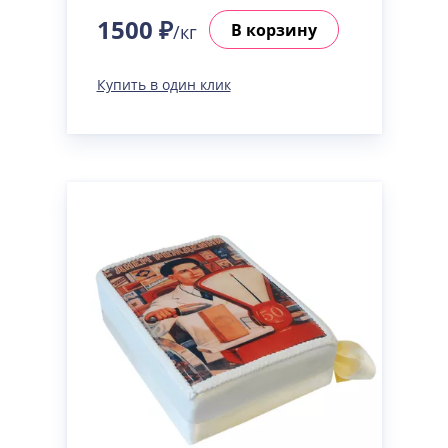
Сметанная
Узнать подробнее о начинке
1500 ₽
В корзину
/кг
Советская птичка
Узнать подробнее о начинке
Купить в один клик
Тирамису
Узнать подробнее о начинке
Тирамису клубничная
Узнать подробнее о начинке
Три шоколада
Узнать подробнее о начинке
Черничный мусс
Узнать подробнее о начинке
По выбору кондитера
Узнать подробнее о начинке