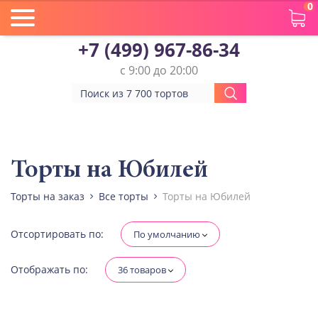
0
+7 (499) 967-86-34
с 9:00 до 20:00
Вес(кг)
Человек
Торты на Юбилей
Торты на заказ
Все торты
Торты на Юбилей
Количество ярусов
При выборе яруса вес изменится
Отсортировать по:
По умолчанию
Разные начинки для ярусов
Отображать по:
36 товаров
Диабетическая-