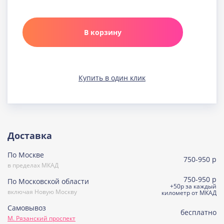
Карамельная
Узнать подробнее о начинке
В корзину
Клюква в шоколаде
Узнать подробнее о начинке
Медовая
Купить в один клик
Узнать подробнее о начинке
Морковно-кокосовая
(постная)
Узнать подробнее о начинке
Пражская
Доставка
Узнать подробнее о начинке
По Москве
Пралине
750-950 р
Узнать подробнее о начинке
в пределах МКАД
750-950 р
По Московской области
Сметанная
+50р за каждый
включая Новую Москву
Узнать подробнее о начинке
километр от МКАД
Самовывоз
Советская птичка
бесплатно
М. Рязанский проспект
Узнать подробнее о начинке