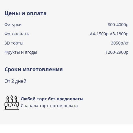
Тирамису
Цены и оплата
Узнать подробнее о начинке
Фигурки
800-4000р
Тирамису клубничная
Узнать подробнее о начинке
Фотопечать
А4-1500р А3-1800р
3D торты
Три шоколада
3050р/кг
Узнать подробнее о начинке
Фрукты и ягоды
1200-2900р
Черничный мусс
Узнать подробнее о начинке
Сроки изготовления
По выбору кондитера
От 2 дней
Узнать подробнее о начинке
Любой торт без предоплаты
Сначала торт потом оплата