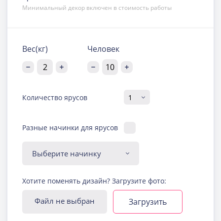
Минимальный декор включен в стоимость работы
Вес(кг)
Человек
Количество ярусов
Разные начинки для ярусов
Диабетическая-
Хотите поменять дизайн? Загрузите фото:
безглютеновая начинка
Узнать подробнее о начинке
Файл не выбран
Загрузить
Йогуртовая с ягодами
Узнать подробнее о начинке