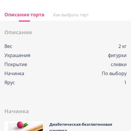
Описание торта
Как выбрать торт
Описание
Вес
2 кг
Украшения
фигурки
Покрытие
сливки
Начинка
По выбору
Ярус
1
Начинка
Диабетическая-безглютеновая
начинка