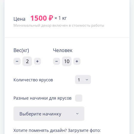
1500 ₽
× 1 кг
Цена
Минимальный декор включен в стоимость работы
Вес(кг)
Человек
Количество ярусов
Разные начинки для ярусов
Диабетическая-
Хотите поменять дизайн? Загрузите фото:
безглютеновая начинка