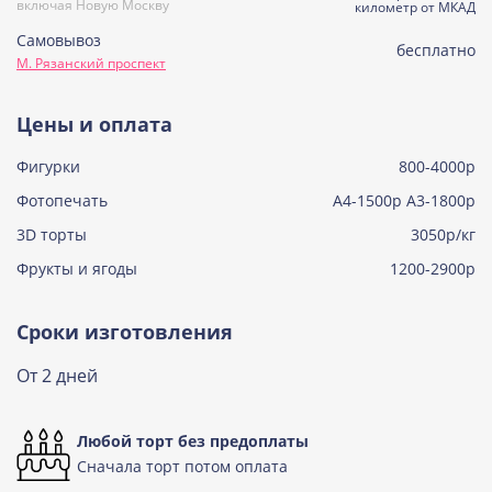
включая Новую Москву
Узнать подробнее о начинке
километр от МКАД
Самовывоз
Советская птичка
бесплатно
М. Рязанский проспект
Узнать подробнее о начинке
Тирамису
Цены и оплата
Узнать подробнее о начинке
Фигурки
800-4000р
Тирамису клубничная
Узнать подробнее о начинке
Фотопечать
А4-1500р А3-1800р
3D торты
Три шоколада
3050р/кг
Узнать подробнее о начинке
Фрукты и ягоды
1200-2900р
Черничный мусс
Узнать подробнее о начинке
Сроки изготовления
По выбору кондитера
От 2 дней
Узнать подробнее о начинке
Любой торт без предоплаты
Сначала торт потом оплата