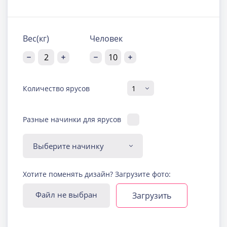
Вес(кг)
Человек
Количество ярусов
Разные начинки для ярусов
Диабетическая-
Хотите поменять дизайн? Загрузите фото:
безглютеновая начинка
Узнать подробнее о начинке
Файл не выбран
Загрузить
Йогуртовая с ягодами
Узнать подробнее о начинке