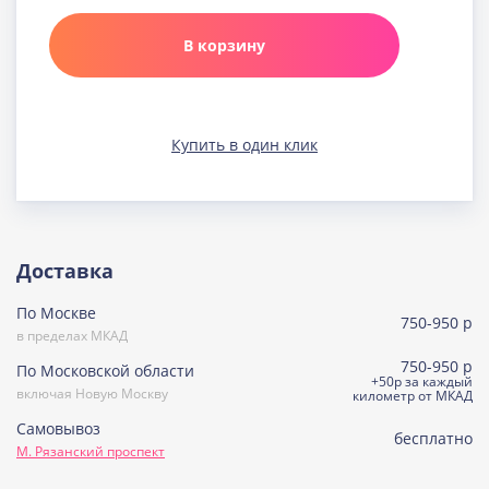
Карамельная
Узнать подробнее о начинке
В корзину
Клюква в шоколаде
Узнать подробнее о начинке
Медовая
Купить в один клик
Узнать подробнее о начинке
Морковно-кокосовая
(постная)
Узнать подробнее о начинке
Пражская
Доставка
Узнать подробнее о начинке
По Москве
Пралине
750-950 р
Узнать подробнее о начинке
в пределах МКАД
750-950 р
По Московской области
Сметанная
+50р за каждый
включая Новую Москву
Узнать подробнее о начинке
километр от МКАД
Самовывоз
Советская птичка
бесплатно
М. Рязанский проспект
Узнать подробнее о начинке