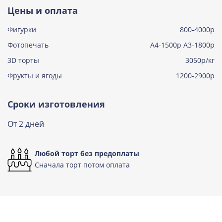
Тирамису
Цены и оплата
Узнать подробнее о начинке
Фигурки
800-4000р
Тирамису клубничная
Узнать подробнее о начинке
Фотопечать
А4-1500р А3-1800р
3D торты
Три шоколада
3050р/кг
Узнать подробнее о начинке
Фрукты и ягоды
1200-2900р
Черничный мусс
Узнать подробнее о начинке
Сроки изготовления
По выбору кондитера
От 2 дней
Узнать подробнее о начинке
Любой торт без предоплаты
Сначала торт потом оплата