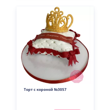
Торт с короной №3057