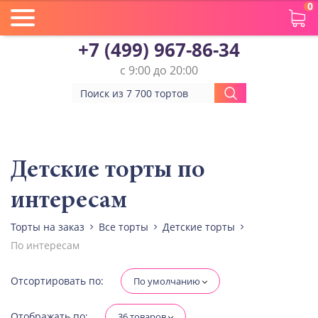
0
+7 (499) 967-86-34
с 9:00 до 20:00
Вес(кг)
Человек
Детские торты по
интересам
Количество ярусов
При выборе яруса вес изменится
Торты на заказ
Все торты
Детские торты
По интересам
Разные начинки для ярусов
Отсортировать по:
По умолчанию
Диабетическая-
Отображать по:
36 товаров