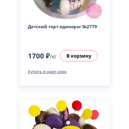
Сметанная
Узнать подробнее о начинке
Советская птичка
Узнать подробнее о начинке
Детский торт единорог №2779
Тирамису
Узнать подробнее о начинке
Тирамису клубничная
1700 ₽
Узнать подробнее о начинке
В корзину
/кг
Три шоколада
Узнать подробнее о начинке
Купить в один клик
Черничный мусс
Узнать подробнее о начинке
По выбору кондитера
Узнать подробнее о начинке