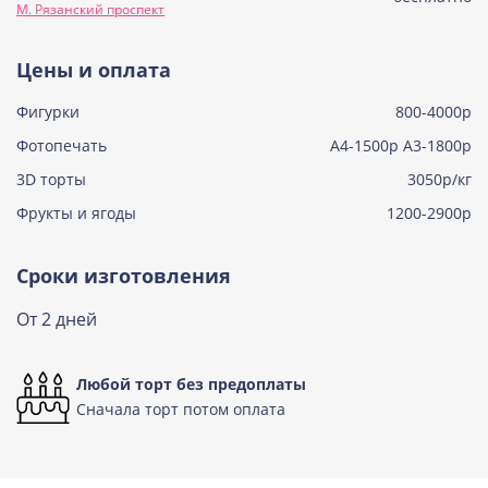
М. Рязанский проспект
Узнать подробнее о начинке
Тирамису
Цены и оплата
Узнать подробнее о начинке
Фигурки
800-4000р
Тирамису клубничная
Узнать подробнее о начинке
Фотопечать
А4-1500р А3-1800р
3D торты
Три шоколада
3050р/кг
Узнать подробнее о начинке
Фрукты и ягоды
1200-2900р
Черничный мусс
Узнать подробнее о начинке
Сроки изготовления
По выбору кондитера
От 2 дней
Узнать подробнее о начинке
Любой торт без предоплаты
Сначала торт потом оплата