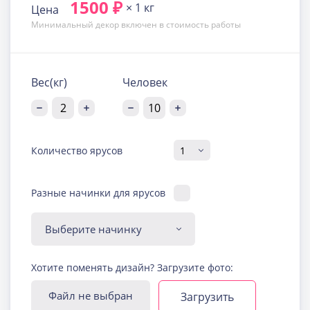
1500 ₽
× 1 кг
Цена
Минимальный декор включен в стоимость работы
Вес(кг)
Человек
Количество ярусов
Разные начинки для ярусов
Диабетическая-
Хотите поменять дизайн? Загрузите фото:
безглютеновая начинка
Узнать подробнее о начинке
Файл не выбран
Загрузить
Йогуртовая с ягодами