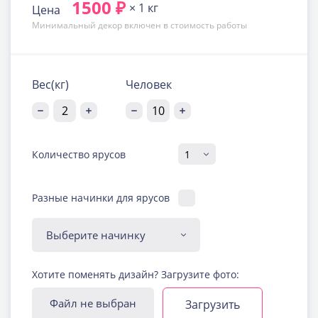
1500 ₽
× 1 кг
Цена
Минимальный декор включен в стоимость работы
Вес(кг)
Человек
Количество ярусов
Разные начинки для ярусов
Диабетическая-
Хотите поменять дизайн? Загрузите фото:
безглютеновая начинка
Узнать подробнее о начинке
Файл не выбран
Загрузить
Йогуртовая с ягодами