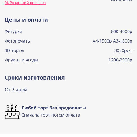
М. Рязанский проспект
Узнать подробнее о начинке
Тирамису
Цены и оплата
Узнать подробнее о начинке
Фигурки
800-4000р
Тирамису клубничная
Узнать подробнее о начинке
Фотопечать
А4-1500р А3-1800р
3D торты
Три шоколада
3050р/кг
Узнать подробнее о начинке
Фрукты и ягоды
1200-2900р
Черничный мусс
Узнать подробнее о начинке
Сроки изготовления
По выбору кондитера
От 2 дней
Узнать подробнее о начинке
Любой торт без предоплаты
Сначала торт потом оплата