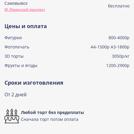
Самовывоз
Советская птичка
бесплатно
М. Рязанский проспект
Узнать подробнее о начинке
Тирамису
Цены и оплата
Узнать подробнее о начинке
Фигурки
800-4000р
Тирамису клубничная
Узнать подробнее о начинке
Фотопечать
А4-1500р А3-1800р
3D торты
Три шоколада
3050р/кг
Узнать подробнее о начинке
Фрукты и ягоды
1200-2900р
Черничный мусс
Узнать подробнее о начинке
Сроки изготовления
По выбору кондитера
От 2 дней
Узнать подробнее о начинке
Любой торт без предоплаты
Сначала торт потом оплата