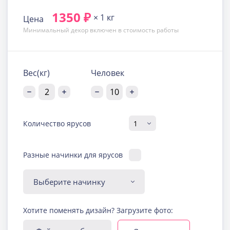
1350 ₽
× 1 кг
Цена
Минимальный декор включен в стоимость работы
Вес(кг)
Человек
Количество ярусов
Разные начинки для ярусов
Диабетическая-
Хотите поменять дизайн? Загрузите фото:
безглютеновая начинка
Узнать подробнее о начинке