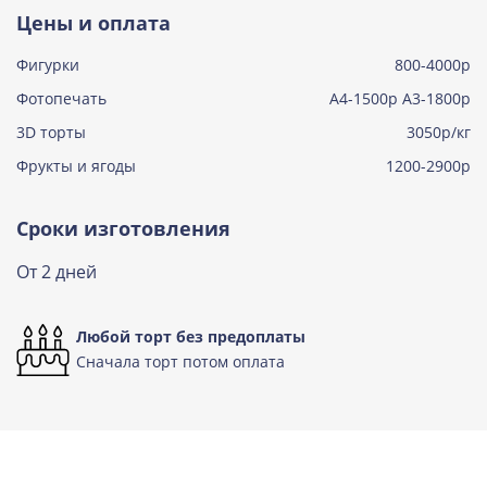
Тирамису
Цены и оплата
Узнать подробнее о начинке
Фигурки
800-4000р
Тирамису клубничная
Узнать подробнее о начинке
Фотопечать
А4-1500р А3-1800р
3D торты
Три шоколада
3050р/кг
Узнать подробнее о начинке
Фрукты и ягоды
1200-2900р
Черничный мусс
Узнать подробнее о начинке
Сроки изготовления
По выбору кондитера
От 2 дней
Узнать подробнее о начинке
Любой торт без предоплаты
Сначала торт потом оплата