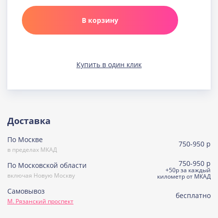
Карамельная
Узнать подробнее о начинке
В корзину
Клюква в шоколаде
Узнать подробнее о начинке
Медовая
Купить в один клик
Узнать подробнее о начинке
Морковно-кокосовая
(постная)
Узнать подробнее о начинке
Пражская
Доставка
Узнать подробнее о начинке
По Москве
Пралине
750-950 р
Узнать подробнее о начинке
в пределах МКАД
750-950 р
По Московской области
Сметанная
+50р за каждый
включая Новую Москву
Узнать подробнее о начинке
километр от МКАД
Самовывоз
Советская птичка
бесплатно
М. Рязанский проспект
Узнать подробнее о начинке