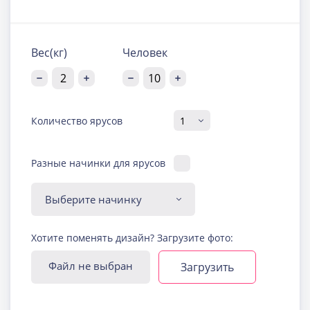
Вес(кг)
Человек
Количество ярусов
Разные начинки для ярусов
Диабетическая-
Хотите поменять дизайн? Загрузите фото:
безглютеновая начинка
Узнать подробнее о начинке
Файл не выбран
Загрузить
Йогуртовая с ягодами
Узнать подробнее о начинке