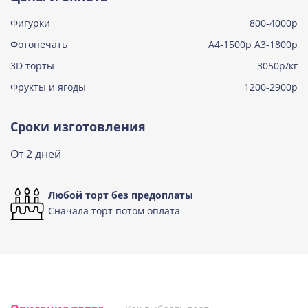
Фигурки
800-4000р
Тирамису клубничная
Узнать подробнее о начинке
Фотопечать
А4-1500р А3-1800р
3D торты
Три шоколада
3050р/кг
Узнать подробнее о начинке
Фрукты и ягоды
1200-2900р
Черничный мусс
Узнать подробнее о начинке
Сроки изготовления
По выбору кондитера
От 2 дней
Узнать подробнее о начинке
Любой торт без предоплаты
Сначала торт потом оплата