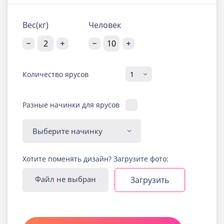
Вес(кг)
Человек
Количество ярусов
Разные начинки для ярусов
Диабетическая-
Хотите поменять дизайн? Загрузите фото:
безглютеновая начинка
Узнать подробнее о начинке
Файл не выбран
Загрузить
Йогуртовая с ягодами
Узнать подробнее о начинке
Карамельная
Узнать подробнее о начинке