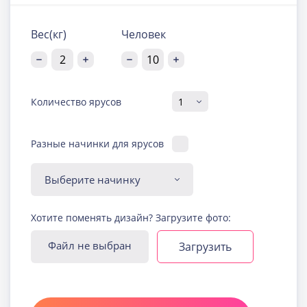
Вес(кг)
Человек
Количество ярусов
Разные начинки для ярусов
Диабетическая-
Хотите поменять дизайн? Загрузите фото:
безглютеновая начинка
Узнать подробнее о начинке
Файл не выбран
Загрузить
Йогуртовая с ягодами
Узнать подробнее о начинке
Карамельная
Узнать подробнее о начинке