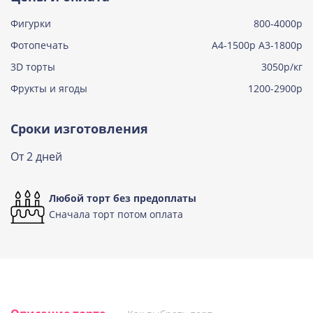
Фигурки
800-4000р
Тирамису клубничная
Узнать подробнее о начинке
Фотопечать
А4-1500р А3-1800р
3D торты
Три шоколада
3050р/кг
Узнать подробнее о начинке
Фрукты и ягоды
1200-2900р
Черничный мусс
Узнать подробнее о начинке
Сроки изготовления
По выбору кондитера
От 2 дней
Узнать подробнее о начинке
Любой торт без предоплаты
Сначала торт потом оплата