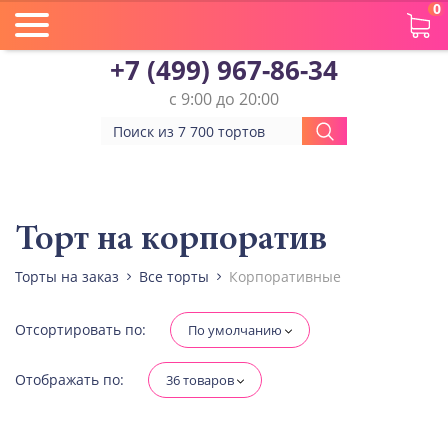
0
+7 (499) 967-86-34
с 9:00 до 20:00
Вес(кг)
Человек
Торт на корпоратив
Торты на заказ
Все торты
Корпоративные
Количество ярусов
При выборе яруса вес изменится
Отсортировать по:
По умолчанию
Разные начинки для ярусов
Отображать по:
36 товаров
Диабетическая-