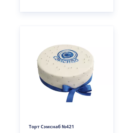
Торт Сэмснаб №421