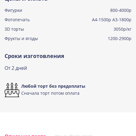
Фигурки
800-4000р
Тирамису клубничная
Узнать подробнее о начинке
Фотопечать
А4-1500р А3-1800р
3D торты
Три шоколада
3050р/кг
Узнать подробнее о начинке
Фрукты и ягоды
1200-2900р
Черничный мусс
Узнать подробнее о начинке
Сроки изготовления
По выбору кондитера
От 2 дней
Узнать подробнее о начинке
Любой торт без предоплаты
Сначала торт потом оплата