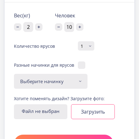
Вес(кг)
Человек
Количество ярусов
Разные начинки для ярусов
Диабетическая-
Хотите поменять дизайн? Загрузите фото:
безглютеновая начинка
Узнать подробнее о начинке
Файл не выбран
Загрузить
Йогуртовая с ягодами
Узнать подробнее о начинке
Карамельная
Узнать подробнее о начинке