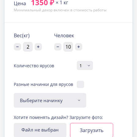
1350 ₽
× 1 кг
Цена
Минимальный декор включен в стоимость работы
Вес(кг)
Человек
Количество ярусов
Разные начинки для ярусов
Диабетическая-
Хотите поменять дизайн? Загрузите фото:
безглютеновая начинка
Узнать подробнее о начинке
Файл не выбран
Загрузить
Йогуртовая с ягодами