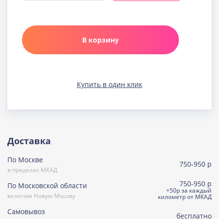
Узнать подробнее о начинке
Карамельная
Узнать подробнее о начинке
В корзину
Клюква в шоколаде
Узнать подробнее о начинке
Медовая
Купить в один клик
Узнать подробнее о начинке
Морковно-кокосовая
(постная)
Узнать подробнее о начинке
Пражская
Доставка
Узнать подробнее о начинке
По Москве
Пралине
750-950 р
Узнать подробнее о начинке
в пределах МКАД
750-950 р
По Московской области
Сметанная
+50р за каждый
включая Новую Москву
Узнать подробнее о начинке
километр от МКАД
Самовывоз
Советская птичка
бесплатно