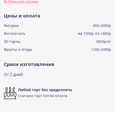
М. Рязанский проспект
Узнать подробнее о начинке
Тирамису
Цены и оплата
Узнать подробнее о начинке
Фигурки
800-4000р
Тирамису клубничная
Узнать подробнее о начинке
Фотопечать
А4-1500р А3-1800р
3D торты
Три шоколада
3050р/кг
Узнать подробнее о начинке
Фрукты и ягоды
1200-2900р
Черничный мусс
Узнать подробнее о начинке
Сроки изготовления
По выбору кондитера
От 2 дней
Узнать подробнее о начинке
Любой торт без предоплаты
Сначала торт потом оплата