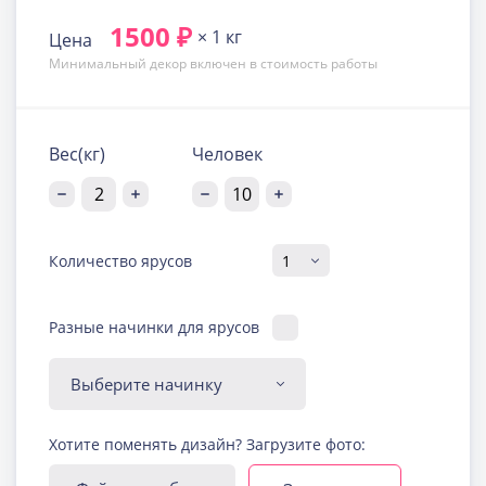
1500 ₽
× 1 кг
Цена
Минимальный декор включен в стоимость работы
Вес(кг)
Человек
Количество ярусов
Разные начинки для ярусов
Диабетическая-
Хотите поменять дизайн? Загрузите фото:
безглютеновая начинка
Узнать подробнее о начинке