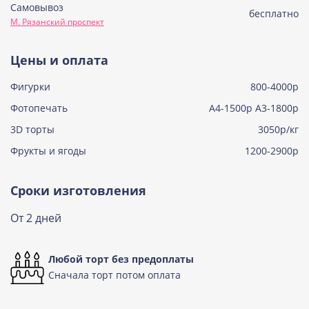
Самовывоз
Советская птичка
бесплатно
М. Рязанский проспект
Узнать подробнее о начинке
Тирамису
Цены и оплата
Узнать подробнее о начинке
Фигурки
800-4000р
Тирамису клубничная
Узнать подробнее о начинке
Фотопечать
А4-1500р А3-1800р
3D торты
Три шоколада
3050р/кг
Узнать подробнее о начинке
Фрукты и ягоды
1200-2900р
Черничный мусс
Узнать подробнее о начинке
Сроки изготовления
По выбору кондитера
От 2 дней
Узнать подробнее о начинке
Любой торт без предоплаты
Сначала торт потом оплата