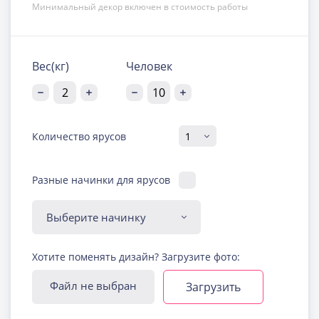
Минимальный декор включен в стоимость работы
Вес(кг)
Человек
Количество ярусов
Разные начинки для ярусов
Диабетическая-
Хотите поменять дизайн? Загрузите фото:
безглютеновая начинка
Узнать подробнее о начинке
Файл не выбран
Загрузить
Йогуртовая с ягодами
Узнать подробнее о начинке