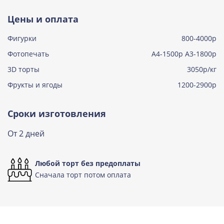
Тирамису
Цены и оплата
Узнать подробнее о начинке
Фигурки
800-4000р
Тирамису клубничная
Узнать подробнее о начинке
Фотопечать
А4-1500р А3-1800р
3D торты
Три шоколада
3050р/кг
Узнать подробнее о начинке
Фрукты и ягоды
1200-2900р
Черничный мусс
Узнать подробнее о начинке
Сроки изготовления
По выбору кондитера
От 2 дней
Узнать подробнее о начинке
Любой торт без предоплаты
Сначала торт потом оплата