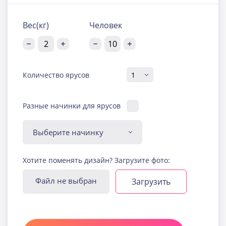
Вес(кг)
Человек
Количество ярусов
Разные начинки для ярусов
Диабетическая-
Хотите поменять дизайн? Загрузите фото:
безглютеновая начинка
Узнать подробнее о начинке
Файл не выбран
Загрузить
Йогуртовая с ягодами
Узнать подробнее о начинке
Карамельная
Узнать подробнее о начинке