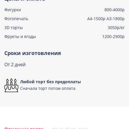
Фигурки
800-4000р
Тирамису клубничная
Узнать подробнее о начинке
Фотопечать
А4-1500р А3-1800р
3D торты
Три шоколада
3050р/кг
Узнать подробнее о начинке
Фрукты и ягоды
1200-2900р
Черничный мусс
Узнать подробнее о начинке
Сроки изготовления
По выбору кондитера
От 2 дней
Узнать подробнее о начинке
Любой торт без предоплаты
Сначала торт потом оплата