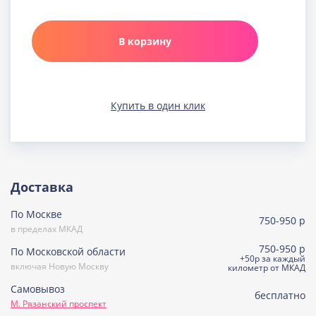
Карамельная
Узнать подробнее о начинке
В корзину
Клюква в шоколаде
Узнать подробнее о начинке
Медовая
Купить в один клик
Узнать подробнее о начинке
Морковно-кокосовая
(постная)
Узнать подробнее о начинке
Пражская
Доставка
Узнать подробнее о начинке
По Москве
Пралине
750-950 р
Узнать подробнее о начинке
в пределах МКАД
750-950 р
По Московской области
Сметанная
+50р за каждый
включая Новую Москву
Узнать подробнее о начинке
километр от МКАД
Самовывоз
Советская птичка
бесплатно
М. Рязанский проспект
Узнать подробнее о начинке