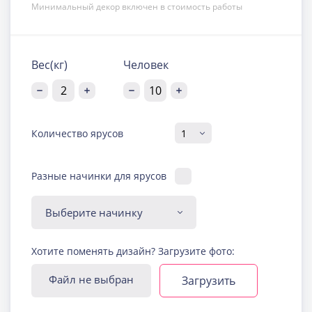
Минимальный декор включен в стоимость работы
Вес(кг)
Человек
Количество ярусов
Разные начинки для ярусов
Диабетическая-
Хотите поменять дизайн? Загрузите фото:
безглютеновая начинка
Узнать подробнее о начинке
Файл не выбран
Загрузить
Йогуртовая с ягодами
Узнать подробнее о начинке