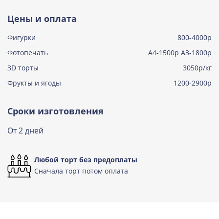
Тирамису
Цены и оплата
Узнать подробнее о начинке
Фигурки
800-4000р
Тирамису клубничная
Узнать подробнее о начинке
Фотопечать
А4-1500р А3-1800р
3D торты
Три шоколада
3050р/кг
Узнать подробнее о начинке
Фрукты и ягоды
1200-2900р
Черничный мусс
Узнать подробнее о начинке
Сроки изготовления
По выбору кондитера
От 2 дней
Узнать подробнее о начинке
Любой торт без предоплаты
Сначала торт потом оплата