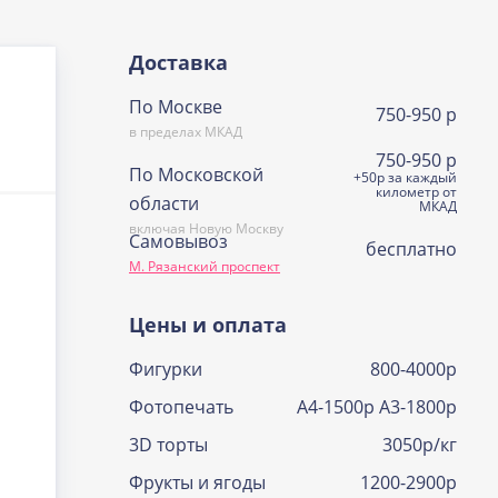
Доставка
По Москве
750-950 р
в пределах МКАД
750-950 р
По Московской
+50р за каждый
километр от
области
МКАД
включая Новую Москву
Самовывоз
бесплатно
М. Рязанский проспект
Цены и оплата
Фигурки
800-4000р
Фотопечать
А4-1500р А3-1800р
3D торты
3050р/кг
Фрукты и ягоды
1200-2900р