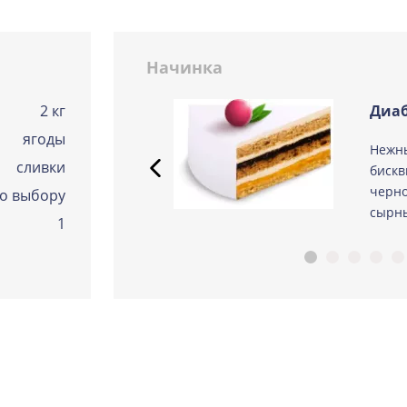
Сметанная
Узнать подробнее о начинке
Начинка
Советская птичка
Узнать подробнее о начинке
2 кг
Диаб
ягоды
Тирамису
 из
Нежн
Узнать подробнее о начинке
сливки
ые
бискв
Тирамису клубничная
черно
о выбору
Узнать подробнее о начинке
сырны
1
Три шоколада
Узнать подробнее о начинке
Черничный мусс
Узнать подробнее о начинке
По выбору кондитера
Узнать подробнее о начинке