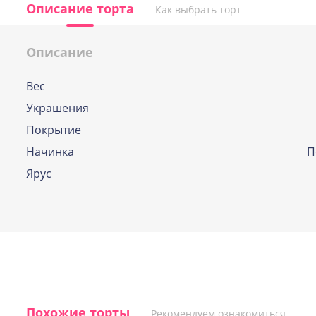
Описание торта
Как выбрать торт
Описание
Вес
По выбору кондитера
Украшения
Если и у Вас возникла дилемма, какую же
Покрытие
начинок выбрать, наши профессиональн
кондитеры помогут вам определиться и
Начинка
П
подберут оптимальный вариант.
Ярус
Похожие торты
Рекомендуем ознакомиться