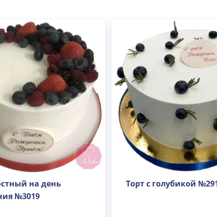
остный на день
Торт с голубикой №29
ния №3019