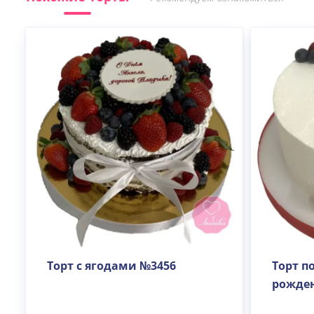
Торт с ягодами №3456
Торт п
рожде