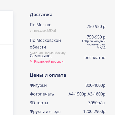
Доставка
По Москве
750-950 р
в пределах МКАД
750-950 р
По Московской
+50р за каждый
километр от
области
МКАД
включая Новую Москву
Самовывоз
бесплатно
М. Рязанский проспект
Цены и оплата
Фигурки
800-4000р
Фотопечать
А4-1500р А3-1800р
3D торты
3050р/кг
Фрукты и ягоды
1200-2900р