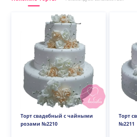
Торт свадебный с чайными
Торт с
розами №2210
№2211