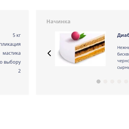
Сметанная
Узнать подробнее о начинке
Начинка
Советская птичка
Узнать подробнее о начинке
5 кг
Диаб
пликация
Тирамису
 из
Нежн
Узнать подробнее о начинке
мастика
ые
бискв
Тирамису клубничная
черно
о выбору
Узнать подробнее о начинке
сырны
2
Три шоколада
Узнать подробнее о начинке
Черничный мусс
Узнать подробнее о начинке
По выбору кондитера
Узнать подробнее о начинке