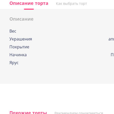
Описание торта
Как выбрать торт
Описание
Вес
По выбору кондитера
Украшения
ап
Если и у Вас возникла дилемма, какую же
Покрытие
начинок выбрать, наши профессиональн
кондитеры помогут вам определиться и
Начинка
П
подберут оптимальный вариант.
Ярус
Похожие торты
Рекомендуем ознакомиться