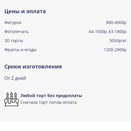
Тирамису
Цены и оплата
Узнать подробнее о начинке
Фигурки
800-4000р
Тирамису клубничная
Узнать подробнее о начинке
Фотопечать
А4-1500р А3-1800р
3D торты
Три шоколада
3050р/кг
Узнать подробнее о начинке
Фрукты и ягоды
1200-2900р
Черничный мусс
Узнать подробнее о начинке
Сроки изготовления
По выбору кондитера
От 2 дней
Узнать подробнее о начинке
Любой торт без предоплаты
Сначала торт потом оплата