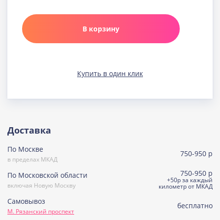
Карамельная
Узнать подробнее о начинке
В корзину
Клюква в шоколаде
Узнать подробнее о начинке
Медовая
Купить в один клик
Узнать подробнее о начинке
Морковно-кокосовая
(постная)
Узнать подробнее о начинке
Пражская
Доставка
Узнать подробнее о начинке
По Москве
Пралине
750-950 р
Узнать подробнее о начинке
в пределах МКАД
750-950 р
По Московской области
Сметанная
+50р за каждый
включая Новую Москву
Узнать подробнее о начинке
километр от МКАД
Самовывоз
Советская птичка
бесплатно
М. Рязанский проспект
Узнать подробнее о начинке