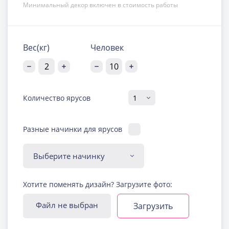
Минимальный декор включен в стоимость работы
Вес(кг)
Человек
Количество ярусов
Разные начинки для ярусов
Диабетическая-
Хотите поменять дизайн? Загрузите фото:
безглютеновая начинка
Узнать подробнее о начинке
Файл не выбран
Загрузить
Йогуртовая с ягодами
Узнать подробнее о начинке