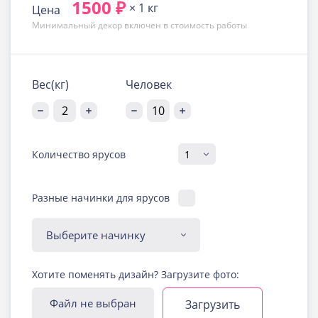
1500 ₽
× 1 кг
Цена
Минимальный декор включен в стоимость работы
Вес(кг)
Человек
Количество ярусов
Разные начинки для ярусов
Диабетическая-
Хотите поменять дизайн? Загрузите фото:
безглютеновая начинка
Узнать подробнее о начинке
Файл не выбран
Загрузить
Йогуртовая с ягодами