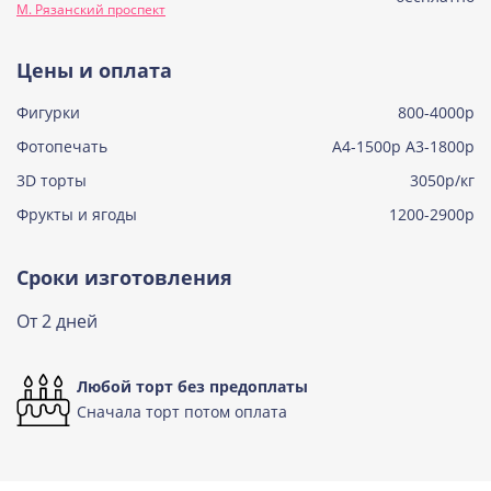
М. Рязанский проспект
Узнать подробнее о начинке
Тирамису
Цены и оплата
Узнать подробнее о начинке
Фигурки
800-4000р
Тирамису клубничная
Узнать подробнее о начинке
Фотопечать
А4-1500р А3-1800р
3D торты
Три шоколада
3050р/кг
Узнать подробнее о начинке
Фрукты и ягоды
1200-2900р
Черничный мусс
Узнать подробнее о начинке
Сроки изготовления
По выбору кондитера
От 2 дней
Узнать подробнее о начинке
Любой торт без предоплаты
Сначала торт потом оплата