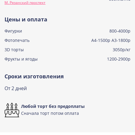
М. Рязанский проспект
Узнать подробнее о начинке
Тирамису
Цены и оплата
Узнать подробнее о начинке
Фигурки
800-4000р
Тирамису клубничная
Узнать подробнее о начинке
Фотопечать
А4-1500р А3-1800р
3D торты
Три шоколада
3050р/кг
Узнать подробнее о начинке
Фрукты и ягоды
1200-2900р
Черничный мусс
Узнать подробнее о начинке
Сроки изготовления
По выбору кондитера
От 2 дней
Узнать подробнее о начинке
Любой торт без предоплаты
Сначала торт потом оплата