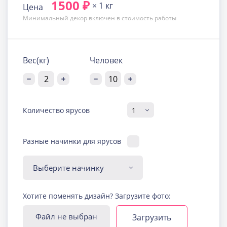
1500 ₽
× 1 кг
Цена
Минимальный декор включен в стоимость работы
Вес(кг)
Человек
Количество ярусов
Разные начинки для ярусов
Диабетическая-
Хотите поменять дизайн? Загрузите фото:
безглютеновая начинка
Узнать подробнее о начинке
Файл не выбран
Загрузить
Йогуртовая с ягодами