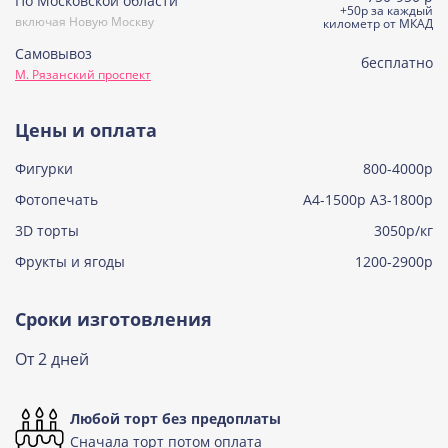
По Московской области
Сметанная
+50р за каждый
включая Новую Москву
Узнать подробнее о начинке
километр от МКАД
Самовывоз
Советская птичка
бесплатно
М. Рязанский проспект
Узнать подробнее о начинке
Тирамису
Цены и оплата
Узнать подробнее о начинке
Фигурки
800-4000р
Тирамису клубничная
Узнать подробнее о начинке
Фотопечать
А4-1500р А3-1800р
3D торты
Три шоколада
3050р/кг
Узнать подробнее о начинке
Фрукты и ягоды
1200-2900р
Черничный мусс
Узнать подробнее о начинке
Сроки изготовления
По выбору кондитера
От 2 дней
Узнать подробнее о начинке
Любой торт без предоплаты
Сначала торт потом оплата