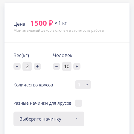
1500 ₽
× 1 кг
Цена
Минимальный декор включен в стоимость работы
Вес(кг)
Человек
Количество ярусов
Разные начинки для ярусов
Диабетическая-