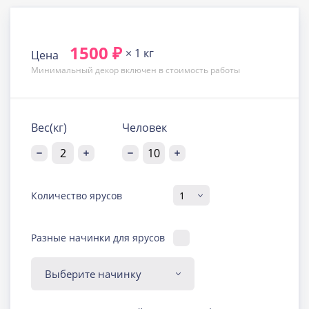
1500 ₽
× 1 кг
Цена
Минимальный декор включен в стоимость работы
Вес(кг)
Человек
Количество ярусов
Разные начинки для ярусов
Диабетическая-