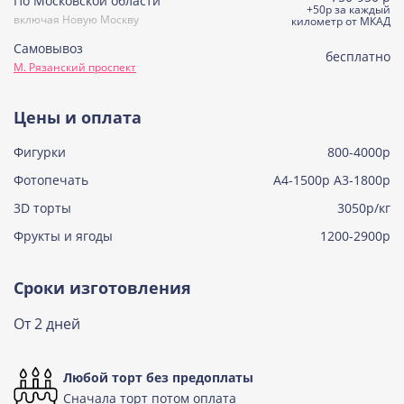
По Московской области
Сметанная
+50р за каждый
включая Новую Москву
Узнать подробнее о начинке
километр от МКАД
Самовывоз
Советская птичка
бесплатно
М. Рязанский проспект
Узнать подробнее о начинке
Тирамису
Цены и оплата
Узнать подробнее о начинке
Фигурки
800-4000р
Тирамису клубничная
Узнать подробнее о начинке
Фотопечать
А4-1500р А3-1800р
3D торты
Три шоколада
3050р/кг
Узнать подробнее о начинке
Фрукты и ягоды
1200-2900р
Черничный мусс
Узнать подробнее о начинке
Сроки изготовления
По выбору кондитера
От 2 дней
Узнать подробнее о начинке
Любой торт без предоплаты
Сначала торт потом оплата