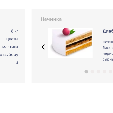
Сметанная
Узнать подробнее о начинке
Начинка
Советская птичка
Узнать подробнее о начинке
8 кг
Диаб
Тирамису
цветы
 из
Нежн
Узнать подробнее о начинке
мастика
ые
бискв
Тирамису клубничная
черно
о выбору
Узнать подробнее о начинке
сырны
3
Три шоколада
Узнать подробнее о начинке
Черничный мусс
Узнать подробнее о начинке
По выбору кондитера
Узнать подробнее о начинке