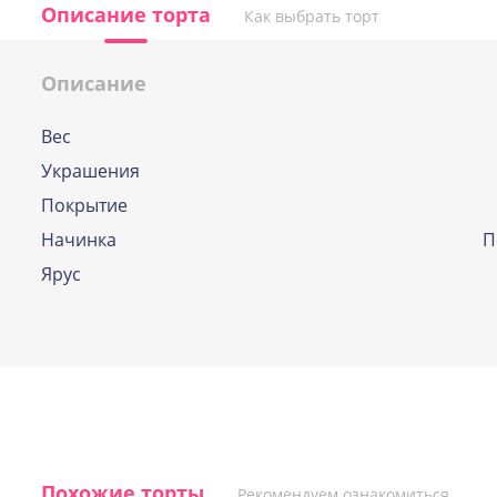
Описание торта
Как выбрать торт
Описание
Вес
По выбору кондитера
Украшения
Если и у Вас возникла дилемма, какую же
Покрытие
начинок выбрать, наши профессиональн
кондитеры помогут вам определиться и
Начинка
П
подберут оптимальный вариант.
Ярус
Похожие торты
Рекомендуем ознакомиться