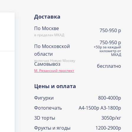
Доставка
По Москве
750-950 р
в пределах МКАД
750-950 р
По Московской
+50р за каждый
километр от
области
МКАД
включая Новую Москву
Самовывоз
бесплатно
М. Рязанский проспект
Цены и оплата
Фигурки
800-4000р
Фотопечать
А4-1500р А3-1800р
3D торты
3050р/кг
Фрукты и ягоды
1200-2900р