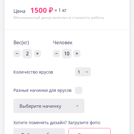
1500 ₽
× 1 кг
Цена
Минимальный декор включен в стоимость работы
Вес(кг)
Человек
Количество ярусов
Разные начинки для ярусов
Диабетическая-
Хотите поменять дизайн? Загрузите фото:
безглютеновая начинка
Узнать подробнее о начинке