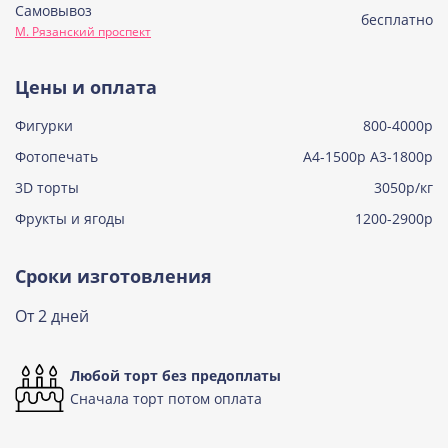
Самовывоз
Советская птичка
бесплатно
М. Рязанский проспект
Узнать подробнее о начинке
Тирамису
Цены и оплата
Узнать подробнее о начинке
Фигурки
800-4000р
Тирамису клубничная
Узнать подробнее о начинке
Фотопечать
А4-1500р А3-1800р
3D торты
Три шоколада
3050р/кг
Узнать подробнее о начинке
Фрукты и ягоды
1200-2900р
Черничный мусс
Узнать подробнее о начинке
Сроки изготовления
По выбору кондитера
От 2 дней
Узнать подробнее о начинке
Любой торт без предоплаты
Сначала торт потом оплата