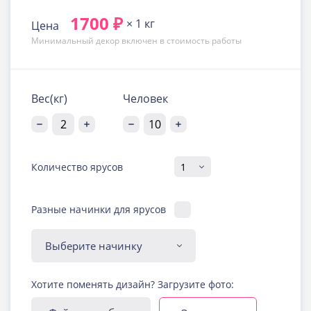
1700 ₽
× 1 кг
Цена
Минимальный декор включен в стоимость работы
Вес(кг)
Человек
Количество ярусов
Разные начинки для ярусов
Диабетическая-
Хотите поменять дизайн? Загрузите фото:
безглютеновая начинка
Узнать подробнее о начинке