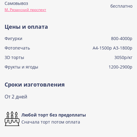
Самовывоз
Советская птичка
бесплатно
М. Рязанский проспект
Узнать подробнее о начинке
Тирамису
Цены и оплата
Узнать подробнее о начинке
Фигурки
800-4000р
Тирамису клубничная
Узнать подробнее о начинке
Фотопечать
А4-1500р А3-1800р
3D торты
Три шоколада
3050р/кг
Узнать подробнее о начинке
Фрукты и ягоды
1200-2900р
Черничный мусс
Узнать подробнее о начинке
Сроки изготовления
По выбору кондитера
От 2 дней
Узнать подробнее о начинке
Любой торт без предоплаты
Сначала торт потом оплата