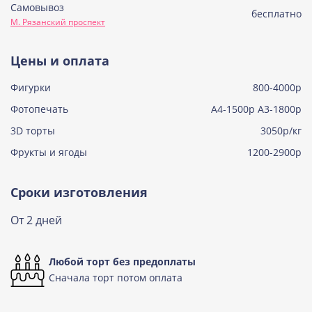
Самовывоз
Советская птичка
бесплатно
М. Рязанский проспект
Узнать подробнее о начинке
Тирамису
Цены и оплата
Узнать подробнее о начинке
Фигурки
800-4000р
Тирамису клубничная
Узнать подробнее о начинке
Фотопечать
А4-1500р А3-1800р
3D торты
Три шоколада
3050р/кг
Узнать подробнее о начинке
Фрукты и ягоды
1200-2900р
Черничный мусс
Узнать подробнее о начинке
Сроки изготовления
По выбору кондитера
От 2 дней
Узнать подробнее о начинке
Любой торт без предоплаты
Сначала торт потом оплата