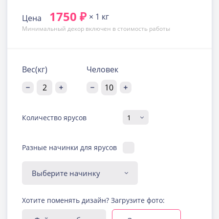
1750 ₽
× 1 кг
Цена
Минимальный декор включен в стоимость работы
Вес(кг)
Человек
Количество ярусов
Разные начинки для ярусов
Диабетическая-
Хотите поменять дизайн? Загрузите фото:
безглютеновая начинка
Узнать подробнее о начинке