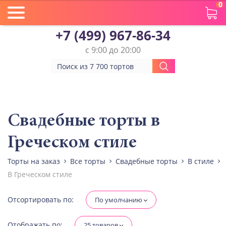
0
+7 (499) 967-86-34
с 9:00 до 20:00
Вес(кг)
Человек
Свадебные торты в
Греческом стиле
Количество ярусов
При выборе яруса вес изменится
Торты на заказ
Все торты
Свадебные торты
В стиле
В Греческом стиле
Разные начинки для ярусов
Отсортировать по:
По умолчанию
Диабетическая-
Отображать по:
25 товаров