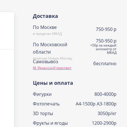
Доставка
По Москве
750-950 р
в пределах МКАД
750-950 р
По Московской
+50р за каждый
километр от
области
МКАД
включая Новую Москву
Самовывоз
бесплатно
М. Рязанский проспект
Цены и оплата
Фигурки
800-4000р
Фотопечать
А4-1500р А3-1800р
3D торты
3050р/кг
Фрукты и ягоды
1200-2900р