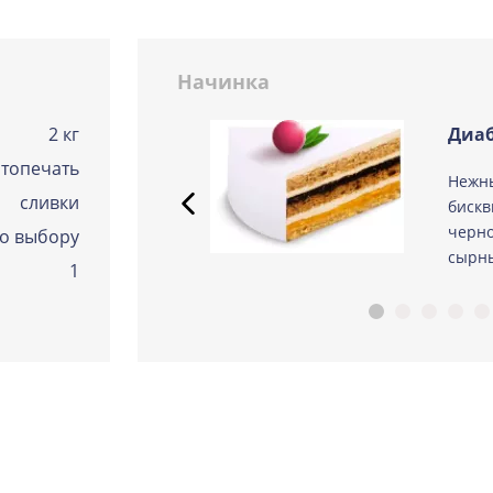
Сметанная
Узнать подробнее о начинке
Начинка
Советская птичка
Узнать подробнее о начинке
2 кг
Диаб
топечать
Тирамису
 из
Нежн
Узнать подробнее о начинке
сливки
ые
бискв
Тирамису клубничная
черно
о выбору
Узнать подробнее о начинке
сырны
1
Три шоколада
Узнать подробнее о начинке
Черничный мусс
Узнать подробнее о начинке
По выбору кондитера
Узнать подробнее о начинке