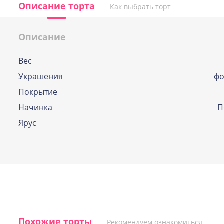
Описание торта
Как выбрать торт
Описание
Вес
По выбору кондитера
Украшения
фо
Если и у Вас возникла дилемма, какую же
Покрытие
начинок выбрать, наши профессиональн
кондитеры помогут вам определиться и
Начинка
П
подберут оптимальный вариант.
Ярус
Похожие торты
Рекомендуем ознакомиться